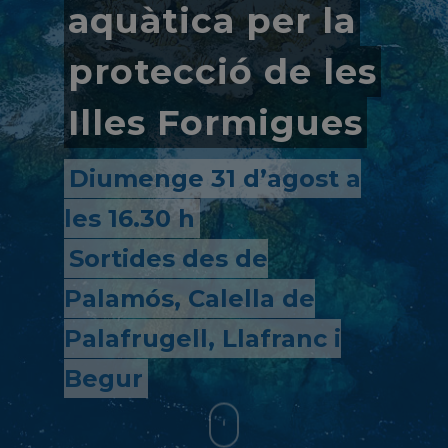
aquàtica per la
protecció de les
Illes Formigues
Diumenge 31 d’agost a
les 16.30 h
Sortides des de
Palamós, Calella de
Palafrugell, Llafranc i
Begur