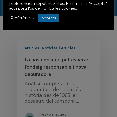
Possible degradac
preferències i repetint visites. En fer clic a "Accepta",
infracció?
accepteu l'ús de TOTES les cookies.
Contacte / FAQ
Preferències
Accepta
Últimes noticies
Enllaços d’interés
Articles
Noticies i Articles
La posidònia no pot esperar:
fondeig responsable i nova
depuradora
Anàlisi completa de la
depuradora de Palamós:
història des de 1985, el
desastre del temporal…
IllesFormigues