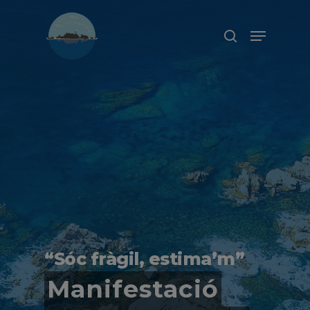
Prem ENTER per a buscar o ESC
per a tancar
“Sóc fràgil, estima’m”
Manifestació