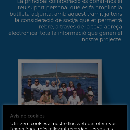
La principal col·laboració és donar-nos el
teu suport personal que es fa omplint la
butlleta adjunta, amb aquest tràmit ja tens
la consideració de soci/a que et permetrà
rebre, a través de la teva adreça
electrònica, tota la informació que generi el
nostre projecte.
Inici
Noticies
Qui som
Avís de cookies
Història
Fes-te Soci
Utilitzem cookies al nostre lloc web per oferir-vos
l’experiència més rellevant recordant les vostres