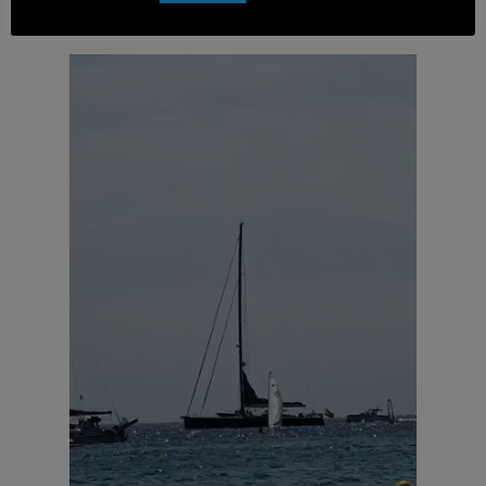
Enllaços d’interés
Reproductor
de
vídeo