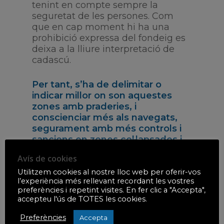
tenint en compte sempre la
seguretat de les persones. Com
que en cap moment hi ha una
prohibició expressa del fondeig es
deixa a la lliure interpretació de
cadascú.
Per tant, s’ha de delimitar o
indicar millor on son aquestes
Inici
zones amb praderies, i
conscienciar més als navegats,
Noticies
segurament amb més controls i
sancions en zones col·lapsades i
Qui som
sobre ocupades al pic de l’estiu…,
Avís de cookies
això tindria un impacte positiu
Història
Fes-te Soci
sobre el medi marí perquè es
Utilitzem cookies al nostre lloc web per oferir-vos
l’experiència més rellevant recordant les vostres
protegiria l’extensa àrea del litoral
Possible degradac
preferències i repetint visites. En fer clic a "Accepta",
que més pateix la pressió del
infracció?
accepteu l'ús de TOTES les cookies.
sector turístic…
Contacte / FAQ
Preferències
Accepta