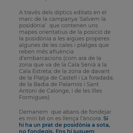
A través dels díptics editats en el
marc de la campanya ‘Salvem la
posidònia’ que contenen uns
mapes orientatius de la posició de
la posidònia a les aigües properes
algunes de les cales i platges que
reben més afluència
d’embarcacions (com ara de la
zona que va de la Cala Senià a la
Cala Estreta; de la zona de davant
de la Platja de Castell i La foradada;
de la Badia de Palamós i Sant
Antoni de Calonge, i de les Illes
Formigues)
Demanem que abans de fondejar
es miri bé on es llença l’àncora.
Si
hi ha un prat de posidònia a sota,
no fondegis. Ens hi juguem