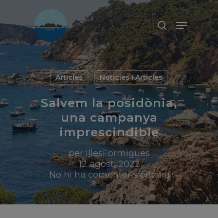
Prem ENTER per a buscar o ESC
per a tancar
Articles
Noticies i Articles
Salvem la posidònia,
una campanya
imprescindible
per
IllesFormigues
12 agost, 2022
No hi ha comentaris encara