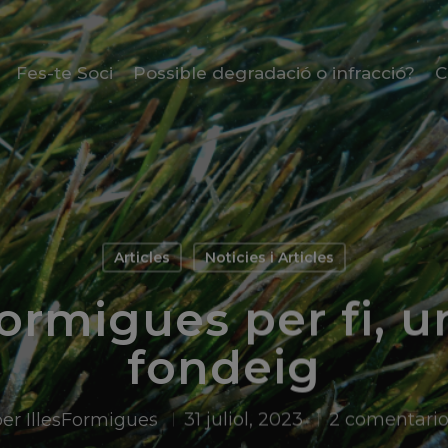
Fes-te Soci
Possible degradació o infracció?
C
Articles
Noticies i Articles
 Formigues per fi, 
fondeig
per
IllesFormigues
31 juliol, 2023
2 comentario