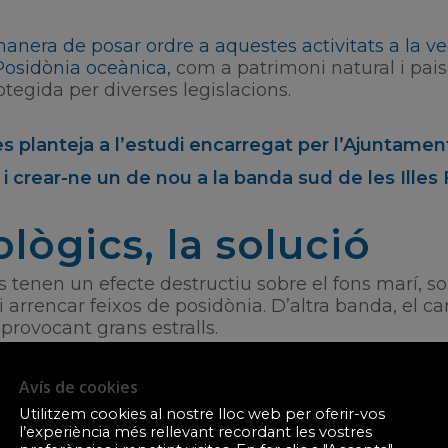
manera de posar ordre a aquestes activitats a la 
osidònia oceànica,
com a patrimoni natural i pais
tegida per diverses legislacions.
es planteja a l’estudi encarregat per l’Ajuntame
i crear-ne un de nou a la banda sud de les Illes
lògics, la solució
 tenen un efecte destructiu sobre el fons marí, s
 arrencar feixos de posidònia. D’altra banda, el ca
 provocant grans estralls.
r a boies d’amarrament també provoquen greus per
Avís de cookies
sts sobre les praderies poden arribar a durar dive
Utilitzem cookies al nostre lloc web per oferir-vos
l’experiència més rellevant recordant les vostres