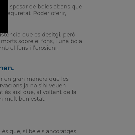
xen disposar de boies abans que
 seguretat. Poder oferir,
istència que es desitgi, però
 morts sobre el fons, i una boia
b el fons i l’erosioni.
nen.
ar en gran manera que les
rvacions ja no s’hi veuen
 és així que, al voltant de la
n molt bon estat.
 és que, si bé els ancoratges