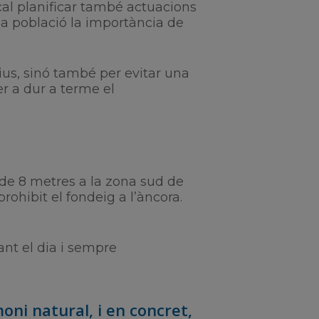
 cal planificar també actuacions
la població la importància de
ius, sinó també per evitar una
er a dur a terme el
de 8 metres a la zona sud de
rohibit el fondeig a l’àncora.
nt el dia i sempre
ni natural, i en concret,