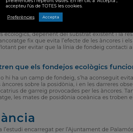
preferències i repetint visites. En fer clic a "Accepta",
i dia, els usuaris de les embarcacions ja preferei
accepteu l'ús de TOTES les cookies.
a manera poden reduir les maniobres a fer i guanyar
Preferències
Accepta
onverteix en una necessitat imminent.
s ecològics, depenent del substrat existent i la res
ncoratge fix que evita l’efecte de les àncores i els
otant per evitar que la línia de fondeig contacti am
ren que els fondejos ecològics funcio
jo hi ha un camp de fondeig, s’ha aconseguit evit
àncores sobre la posidònia, i en les darreres obse
cicatrius de garreig provocades per les àncores. Tant
oratge, les mates de posidònia oceànica es troben e
ilància
iba l’estudi encarregat per l’Ajuntament de Palamós