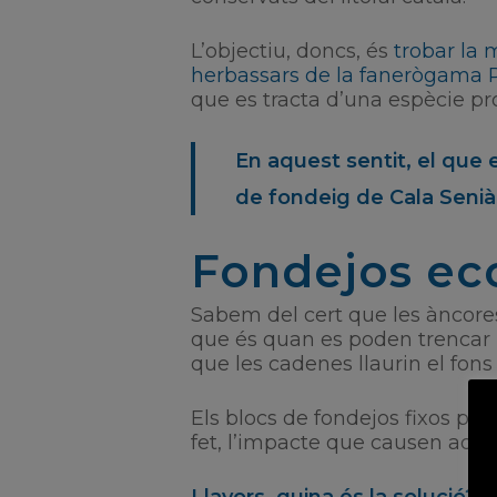
L’objectiu, doncs, és
trobar la 
herbassars de la fanerògama P
que es tracta d’una espècie pro
En aquest sentit, el que 
de fondeig de Cala Senià 
Fondejos eco
Sabem del cert que les àncores
que és quan es poden trencar i
que les cadenes llaurin el fons
Els blocs de fondejos fixos pe
fet, l’impacte que causen aque
Llavors, quina és la solució?