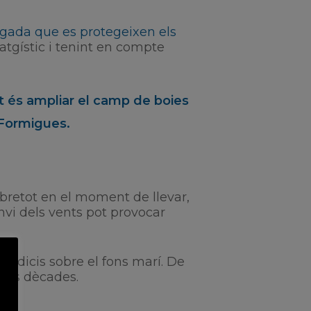
vegada que es protegeixen els
atgístic i tenint en compte
nt és ampliar el camp de boies
 Formigues.
obretot en el moment de llevar,
nvi dels vents pot provocar
judicis sobre el fons marí. De
rses dècades.