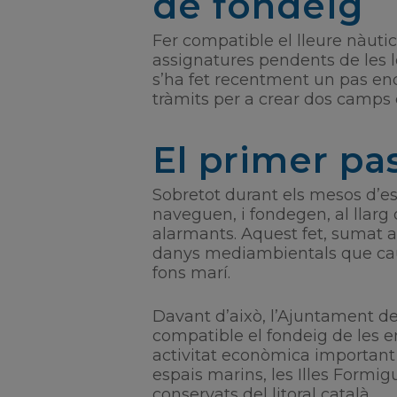
de fondeig
Fer compatible el lleure nàuti
assignatures pendents de les lo
s’ha fet recentment un pas en
tràmits per a crear dos camps 
El primer pas
Sobretot durant els mesos d’es
naveguen, i fondegen, al llarg d
alarmants. Aquest fet, sumat a
danys mediambientals que caus
fons marí.
Davant d’això, l’Ajuntament de
compatible el fondeig de les e
activitat econòmica important a
espais marins, les Illes Formi
conservats del litoral català.