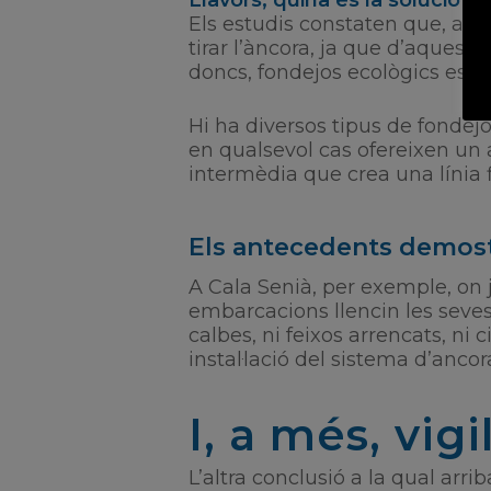
Els estudis constaten que, avu
tirar l’àncora, ja que d’aquest
doncs, fondejos ecològics es c
Hi ha diversos tipus de fondejo
en qualsevol cas ofereixen un a
intermèdia que crea una línia fl
Els antecedents demost
A Cala Senià, per exemple, on 
embarcacions llencin les seves 
calbes, ni feixos arrencats, ni 
instal·lació del sistema d’anc
I, a més, vig
L’altra conclusió a la qual arr