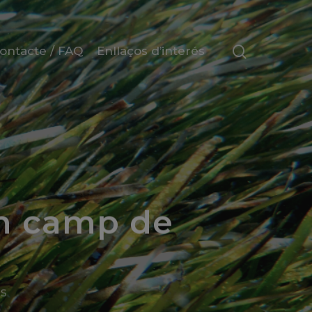
ontacte / FAQ
Enllaços d’interés
un camp de
s