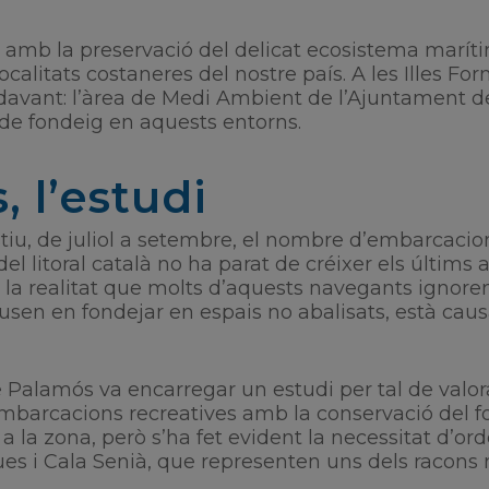
c amb la preservació del delicat ecosistema marít
calitats costaneres del nostre país. A les Illes For
davant: l’àrea de Medi Ambient de l’Ajuntament de
de fondeig en aquests entorns.
, l’estudi
tiu, de juliol a setembre, el nombre d’embarcacion
el litoral català no ha parat de créixer els últims 
 la realitat que molts d’aquests navegants ignore
en en fondejar en espais no abalisats, està caus
 Palamós va encarregar un estudi per tal de valora
mbarcacions recreatives amb la conservació del fo
 la zona, però s’ha fet evident la necessitat d’ord
gues i Cala Senià, que representen uns dels racons