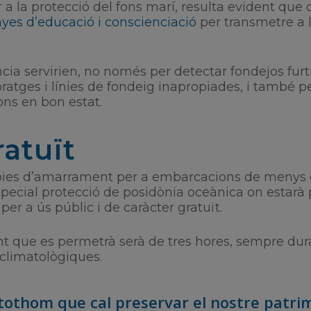
 a la protecció del fons marí, resulta evident que
es d’educació i conscienciació
per transmetre a 
cia servirien, no només per detectar fondejos furt
coratges i línies de fondeig inapropiades, i també p
ons en bon estat.
ratuït
 boies d’amarrament per a embarcacions de menys 
especial protecció de posidònia oceànica on estarà p
per a ús públic i de caràcter gratuït.
que es permetrà serà de tres hores, sempre dura
climatològiques.
othom que cal preservar el nostre patrimo