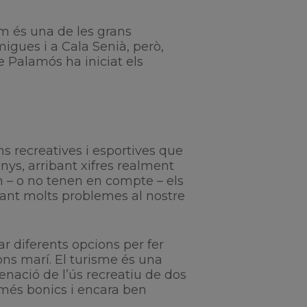
im és una de les grans
migues i a Cala Senià, però,
 Palamós ha iniciat els
s recreatives i esportives que
anys, arribant xifres realment
n – o no tenen en compte – els
ant molts problemes al nostre
r diferents opcions per fer
ns marí. El turisme és una
enació de l’ús recreatiu de dos
 més bonics i encara ben