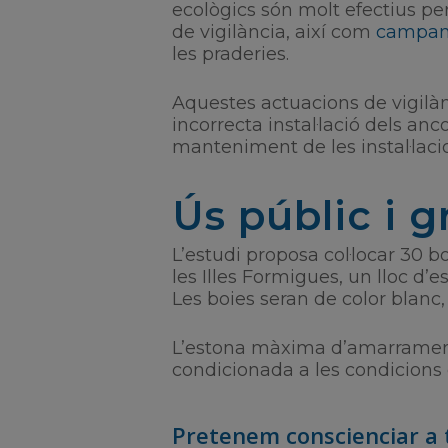
ecològics són molt efectius per
de vigilància, així com
campany
les praderies.
Aquestes actuacions de vigilàn
incorrecta instal·lació dels an
manteniment de les instal·laci
Ús públic i g
L’estudi proposa col·locar 30
les Illes Formigues, un lloc d’
Les boies seran de color blanc, 
L’estona màxima d’amarrament 
condicionada a les condicions 
Pretenem conscienciar a t